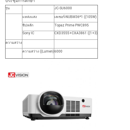
ประชุมการศึกษา
ส่วน
รุ่น
JC-SU6000
แหล่งแสง
เลเซอร์-NUBM36*1 ((105W)
ตัว
ชิปหลัก
Topaz Prime PWC895
Sony IC
CXD3555+CXA3861 ((1+3)
ความสว่าง
ความสว่าง ((Lumen)
6000