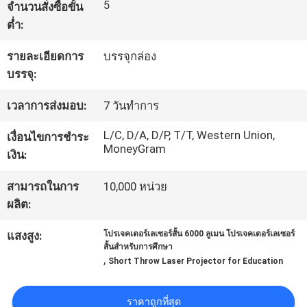
5
จำนวนสั่งซื้อขั้น
โรงงาน
ต่ำ:
รายละเอียดการ
บรรจุกล่อง
ควบคุม
บรรจุ:
คุณภาพ
เวลาการส่งมอบ:
7 วันทำการ
L/C, D/A, D/P, T/T, Western Union,
เงื่อนไขการชำระ
MoneyGram
ติดต่อ
เงิน:
เรา
สามารถในการ
10,000 หน่วย
ผลิต:
ข่าว
แสงสูง:
โปรเจคเตอร์เลเซอร์สั้น 6000 ลูเมน โปรเจคเตอร์เลเซอร์
สั้นสําหรับการศึกษา
,
Short Throw Laser Projector for Education
ทุก
ราคาถูกที่สุด