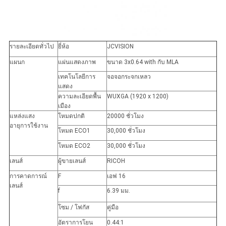
รายละเอียดทั่วไป
ยี่ห้อ
JCVISION
แผนก
แผ่นแสดงภาพ
ขนาด 3x0.64 with กับ MLA
เทคโนโลยีการ
จอจอกระจกเหลว
แสดง
ความละเอียดพื้น
WUXGA (1920 x 1200)
เมือง
แหล่งแสง
โหมดปกติ
20000 ชั่วโมง
อายุการใช้งาน
โหมด ECO1
30,000 ชั่วโมง
โหมด ECO2
30,000 ชั่วโมง
เลนส์
ผู้ขายเลนส์
RICOH
การคาดการณ์
F
เอฟ 16
เลนส์
f
6.39 มม.
โซม / โฟกัส
คู่มือ
อัตราการโยน
0.44:1