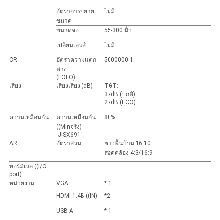
อัตราการขยาย
ไม่มี
ขนาด
ขนาดจอ
55-300 นิ้ว
เปลี่ยนเลนส์
ไม่มี
CR
อัตราความแตก
5000000:1
ต่าง
(FOFO)
เสียง
เสียงเสียง (dB)
TGT:
37dB (ปกติ)
27dB (ECO)
ความเหมือนกัน
ความเหมือนกัน
80%
((Minจริง)
-JISX6911
AR
อัตราส่วน
ชาวพื้นบ้าน:16:10
สอดคล้อง 4:3/16:9
ทอร์มิเนล ((I/O
port)
หน่วยงาน
VGA
* 1
HDMI 1.4B ((IN)
*2
USB-A
* 1