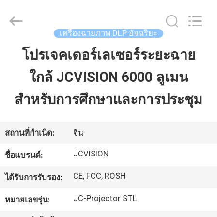
-
2026
Shenzhen
Junction
Interactive
เครื่องฉายภาพ DLP อัจฉริยะ
Technology
Co.,
Ltd..
โปรเจคเตอร์เลเซอร์ระยะฉาย
บ้าน
All
Rights
Reserved.
ใกล้ JCVISION 6000 ลูเมน
ผลิตภัณฑ์
สำหรับการศึกษาและการประชุม
เกี่ยว
สถานที่กำเนิด:
จีน
กับ
JCVISION
ชื่อแบรนด์:
เรา
CE, FCC, ROSH
ได้รับการรับรอง:
JC-Projector STL
หมายเลขรุ่น:
ทัวร์