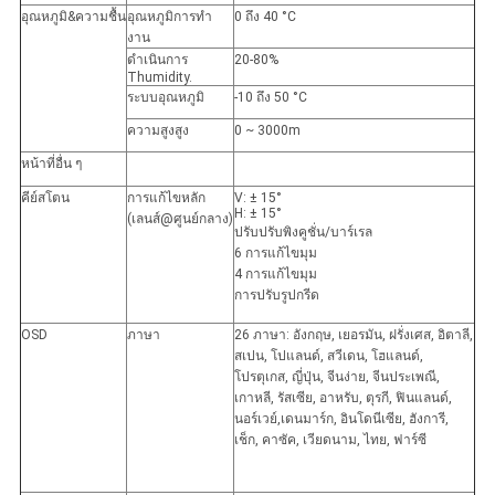
อุณหภูมิ&ความชื้น
อุณหภูมิการทํา
0 ถึง 40 °C
งาน
ดําเนินการ
20-80%
Thumidity.
ระบบอุณหภูมิ
-10 ถึง 50 °C
ความสูงสูง
0 ~ 3000m
หน้าที่อื่น ๆ
คีย์สโตน
การแก้ไขหลัก
V: ± 15°
H: ± 15°
(เลนส์@ศูนย์กลาง)
ปรับปรับพิงคูชั่น/บาร์เรล
6 การแก้ไขมุม
4 การแก้ไขมุม
การปรับรูปกรีด
OSD
ภาษา
26 ภาษา: อังกฤษ, เยอรมัน, ฝรั่งเศส, อิตาลี,
สเปน, โปแลนด์, สวีเดน, โฮแลนด์,
โปรตุเกส, ญี่ปุ่น, จีนง่าย, จีนประเพณี,
เกาหลี, รัสเซีย, อาหรับ, ตุรกี, ฟินแลนด์,
นอร์เวย์,เดนมาร์ก, อินโดนีเซีย, ฮังการี,
เช็ก, คาซัค, เวียดนาม, ไทย, ฟาร์ซี