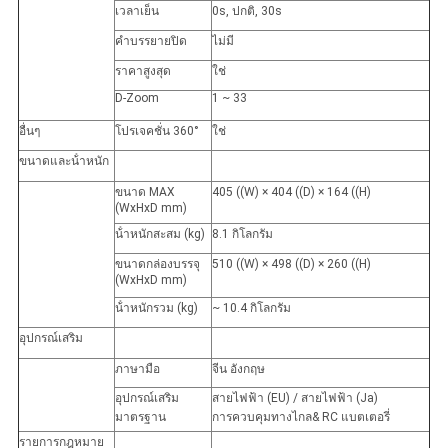
เวลาเย็น
0s, ปกติ, 30s
คําบรรยายปิด
ไม่มี
ราคาสูงสุด
ใช่
D-Zoom
1 ~ 33
อื่นๆ
โปรเจคชั่น 360°
ใช่
ขนาดและน้ําหนัก
ขนาด MAX
405 ((W) × 404 ((D) × 164 ((H)
(WxHxD mm)
น้ําหนักสะสม (kg)
8.1 กิโลกรัม
ขนาดกล่องบรรจุ
510 ((W) × 498 ((D) × 260 ((H)
(WxHxD mm)
น้ําหนักรวม (kg)
~ 10.4 กิโลกรัม
อุปกรณ์เสริม
ภาษามือ
จีน อังกฤษ
อุปกรณ์เสริม
สายไฟฟ้า (EU) / สายไฟฟ้า (Ja)
มาตรฐาน
การควบคุมทางไกล& RC แบตเตอรี่
รายการกฎหมาย