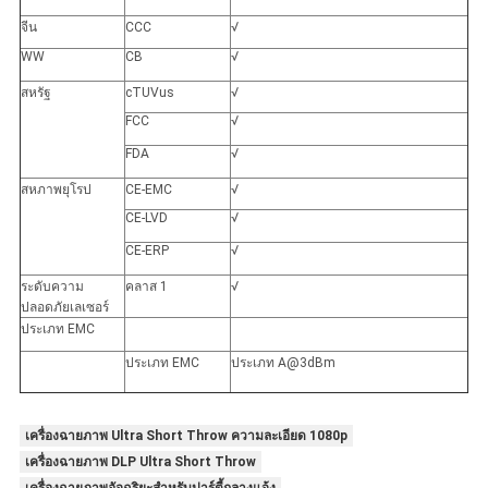
จีน
CCC
√
WW
CB
√
สหรัฐ
cTUVus
√
FCC
√
FDA
√
สหภาพยุโรป
CE-EMC
√
CE-LVD
√
CE-ERP
√
ระดับความ
คลาส 1
√
ปลอดภัยเลเซอร์
ประเภท EMC
ประเภท EMC
ประเภท A@3dBm
เครื่องฉายภาพ Ultra Short Throw ความละเอียด 1080p
เครื่องฉายภาพ DLP Ultra Short Throw
เครื่องฉายภาพอัจฉริยะสำหรับปาร์ตี้กลางแจ้ง