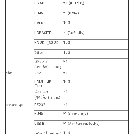
USB-B
* 1 ((Display)
RJ45
*1 (แสดง)
DVI-D
ไม่มี
HDBASET
*1 (ไม่จําเป็น)
HD-SDI ((3G-SDI)
ไม่มี
วิดีโอ
ไม่มี
เสียงเข้า
* 1
(มินิแจ็ค)3.5 มม.)
ผลิต
VGA
* 1
HDMI 1.4B
ไม่มี
((OUT)
เสียงออก
* 1
(มินิแจ็ค3.5 มม.)
การควบคุม
RS232
* 1
RJ45
*1 (การควบคุม)
USB-B
*1 (สําหรับการปรับปรุง)
เครื่องรีโมทแบบมี
ไม่มี