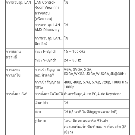
การควบคุม LAN
LAN Control-
ใช่
RoomView การ
ตรวจสอบ
(ครีสตรอน)
การควบคุม LAN...
ใช่
AMX Discovery
การควบคุม LAN...
ใช่
พีเจ ลิงค์
การสแกน
ระยะ H-Synch
15 ~ 100KHz
ความถี่
ระยะ V-Synch
24 ~ 85Hz
การแสดง
การเข้าสัญญาณ
VGA, SVGA, XGA,
SXGA,WXGA,UXGA,WUXGA,4K@30Hz
การแก้ไข
คอมพิวเตอร์
การเข้าสัญญาณ
480i, 480p, 576i, 576p, 720p, 1080i และ
1080p
วีดีโอ
การตั้งค่า SW
การตั้งค่าอัตโนมัติ
ค้นหาข้อมูล,Auto PC,Auto Keystone
เงินเปล่า
ใช่
สงบ
ใช่ ((5 นาที ไม่มีสัญญาณตามปกติ)
รูปแบบ
ไดนามิก สแตนดาร์ด ซีโนม่า
คอลเลอร์บอร์ด ซิม-ดีคอม คาร์ดบอร์ด ((สี
เขียว)