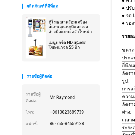
● ควา
ผลิตภัณฑ์ที่ดีที่สุด
● ปรับ
● จอ 
ตู้โฆษณาพร้อมเครื่อง
● รอง
สแกนอุณหภูมิและเจล
ล้างมือแบบจดจำใบหน้า
รายละ
เมนูบอร์ด HD ผนังติด
โฆษณาจอ 55 นิ้ว
ขนาด
ประเภ
ยี่ห้อแ
อัตรา
รายชื่อผู้ติดต่อ
รูป:
การแก
รายชื่อผู้
ความส
Mr. Raymond
ติดต่อ:
อัตร
ต่าง:
โทร:
+8613823689739
เวลา
แฟกซ์:
86-755-84559138
ระยะอ