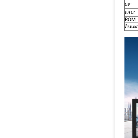
ผล:
แรม:
ROM:
อินเตอ