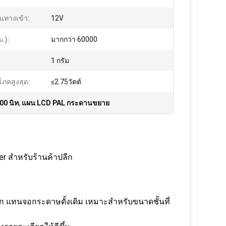
นทางเข้า:
12V
ม.):
มากกว่า 60000
1 กรัม
โภคสูงสุด:
≤2.75วัตต์
00 นิท
,
แผน LCD PAL กระดานขยาย
r สําหรับร้านค้าปลีก
ีก แทนจอกระดาษดั้งเดิม เหมาะสําหรับขนาดชั้นที่