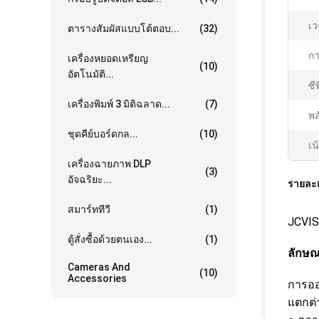
เ
ตารางสัมผัสแบบโต้ตอบ...
(32)
กา
เครื่องหยอดเหรียญ
(10)
อัตโนมัติ...
ซีพ
เครื่องพิมพ์ 3 มิติฉลาด...
(7)
พล
ชุดคีย์บอร์ดกล...
(10)
เน
เครื่องฉายภาพ DLP
(3)
อัจฉริยะ...
รายละเ
สมาร์ททีวี
(1)
JCVIS
ตู้สั่งซื้อด้วยตนเอง...
(1)
ลักษณ
Cameras And
(10)
Accessories
การออ
แตกต่