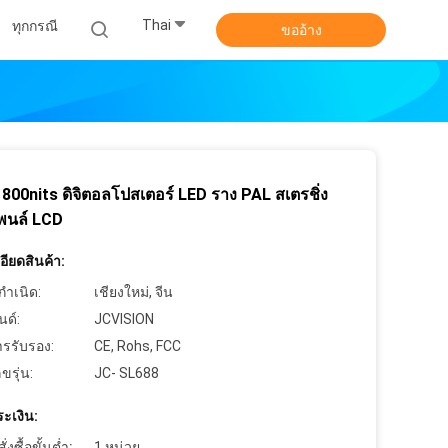
Thai
ทุกกรณี
ขออ้าง
00nits ดิจิตอลโปสเตอร์ LED ราง PAL สเตรชิ่ง
แพนล์ LCD
ียดสินค้า:
กำเนิด:
เชียงใหม่, จีน
นด์:
JCVISION
ารรับรอง:
CE, Rohs, FCC
ขรุ่น:
JC- SL688
ะเงิน:
งซื้อขั้นต่ำ:
1 หน่วย