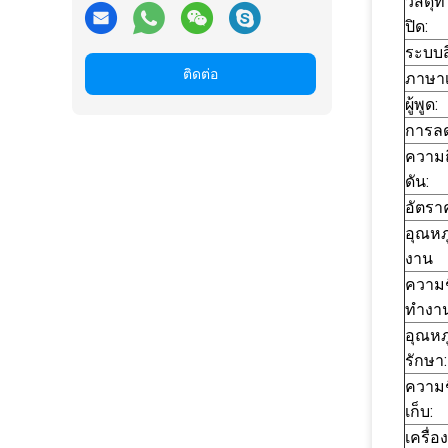
วัสดุท
ปิด:
ระบบส
ติดต่อ
ภาษาเ
ผู้พูด:
การลด
ความถ
ดัน:
อัตราค
อุณหภ
งาน
ความช
ทํางา
อุณหภ
รักษา:
ความช
เก็บ:
เครื่