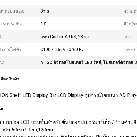
วลาตอบสนอง:
8ms
ความดั
รรับประกัน:
1 ปี
ชีวิต(ช
ียู:
แขน Cortex-A9 R4, 28nm
แกะ:
ังงานไฟฟ้า:
C100 ~ 250V 50/60 Hz
การบริ
้น:
NTSC ดิจิตอลโปสเตอร์ LED ริลล์
,
โปสเตอร์ดิจิตอล 8
อียดสินค้า
ION Shelf LED Display Bar LCD Display อุปกรณ์โฆษณา AD Playe
ะ:
กแบบจอ LCD ขอบชั้นสําหรับชั้นของซุปเปอร์มาร์เก็ต / ร้านค้าปล
างกัน 60cm,90cm,120cm