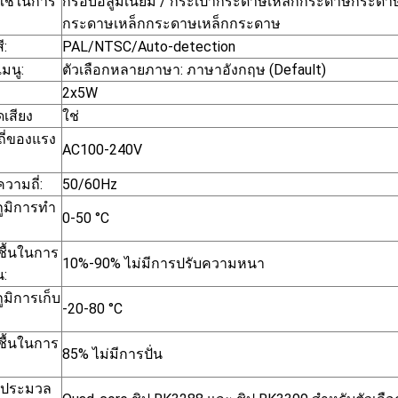
ี่ใช้ในการ
กรอบอลูมิเนียม / กระเป๋ากระดาษเหล็กกระดาษกระดา
กระดาษเหล็กกระดาษเหล็กกระดาษ
ี:
PAL/NTSC/Auto-detection
มนู:
ตัวเลือกหลายภาษา: ภาษาอังกฤษ (Default)
2x5W
เสียง
ใช่
ี่ของแรง
AC100-240V
วามถี่:
50/60Hz
ูมิการทํา
0-50 °C
ื้นในการ
10%-90% ไม่มีการปรับความหนา
น:
ูมิการเก็บ
-20-80 °C
ื้นในการ
85% ไม่มีการปั่น
องประมวล