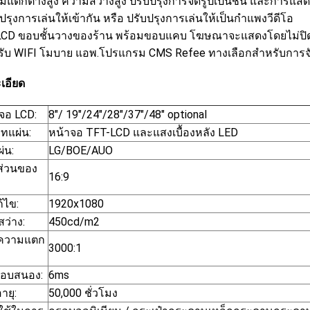
มแตกต่างสูง ความสว่างสูง ปรับปรุงการจัดรูปเป็นชั้น และการแสดง
ปรุงการเล่นให้เข้ากัน หรือ ปรับปรุงการเล่นให้เป็นกําแพงวีดีโอ
LCD ขอบชั้นวางของร้าน พร้อมขอบแคบ โฆษณาจะแสดงโดยไม่ปิด
รับ WIFI โมบาย แอพ.โปรแกรม CMS Refee ทางเลือกสําหรับการจ
เอียด
จอ LCD:
8"/ 19"/24"/28"/37"/48" optional
ทแผ่น:
หน้าจอ TFT-LCD และแสงเบื้องหลัง LED
ผ่น:
LG/BOE/AUO
ส่วนของ
16:9
้ไข:
1920x1080
ว่าง:
450cd/m2
าความแตก
3000:1
ตอบสนอง:
6ms
ายุ:
50,000 ชั่วโมง