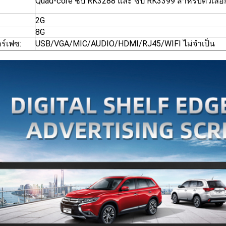
Quad-core ชิป RK3288 และ ชิป RK3399 สําหรับตัวเลือ
2G
8G
ร์เฟซ:
USB/VGA/MIC/AUDIO/HDMI/RJ45/WIFI ไม่จําเป็น