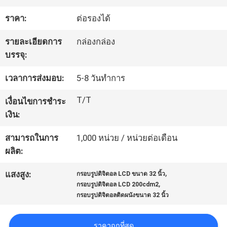
โรงงาน
ราคา:
ต่อรองได้
รายละเอียดการ
กล่องกล่อง
ควบคุม
บรรจุ:
คุณภาพ
เวลาการส่งมอบ:
5-8 วันทําการ
T/T
เงื่อนไขการชำระ
ติดต่อ
เงิน:
เรา
สามารถในการ
1,000 หน่วย / หน่วยต่อเดือน
ผลิต:
,
ข่าว
แสงสูง:
กรอบรูปดิจิตอล LCD ขนาด 32 นิ้ว
,
กรอบรูปดิจิตอล LCD 200cdm2
กรอบรูปดิจิตอลติดผนังขนาด 32 นิ้ว
ทุก
ราคาถูกที่สุด