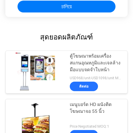
চালিয়ে
สุดยอดผลิตภัณฑ์
ตู้โฆษณาพร้อมเครื่อง
สแกนอุณหภูมิและเจลล้าง
มือแบบจดจำใบหน้า
USD968/unit-USD1098/unit MOQ:1 หน่วย
ติดต่อ
เมนูบอร์ด HD ผนังติด
โฆษณาจอ 55 นิ้ว
Price Negotiated MOQ:1