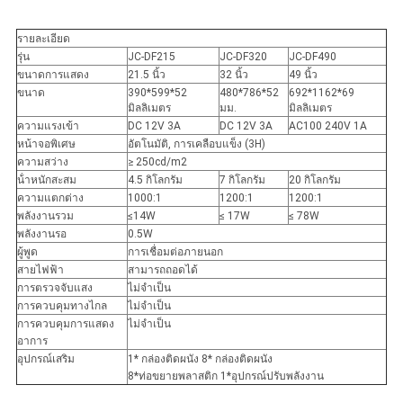
ส่วน
รายละเอียด
รุ่น
JC-DF215
JC-DF320
JC-DF490
ตัว
ขนาดการแสดง
21.5 นิ้ว
32 นิ้ว
49 นิ้ว
ขนาด
390*599*52
480*786*52
692*1162*69
มิลลิเมตร
มม.
มิลลิเมตร
ความแรงเข้า
DC 12V 3A
DC 12V 3A
AC100 240V 1A
หน้าจอพิเศษ
อัตโนมัติ, การเคลือบแข็ง (3H)
ความสว่าง
≥ 250cd/m2
น้ําหนักสะสม
4.5 กิโลกรัม
7 กิโลกรัม
20 กิโลกรัม
ความแตกต่าง
1000:1
1200:1
1200:1
พลังงานรวม
≤14W
≤ 17W
≤ 78W
พลังงานรอ
0.5W
ผู้พูด
การเชื่อมต่อภายนอก
สายไฟฟ้า
สามารถถอดได้
การตรวจจับแสง
ไม่จําเป็น
การควบคุมทางไกล
ไม่จําเป็น
การควบคุมการแสดง
ไม่จําเป็น
อาการ
อุปกรณ์เสริม
1* กล่องติดผนัง 8* กล่องติดผนัง
8*ท่อขยายพลาสติก 1*อุปกรณ์ปรับพลังงาน