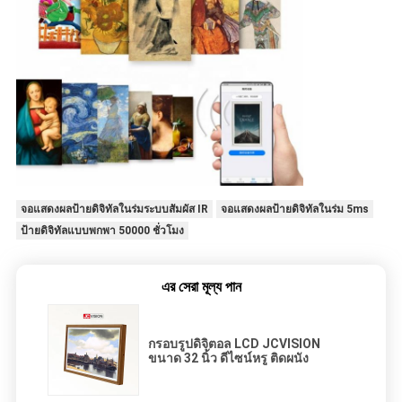
จอแสดงผลป้ายดิจิทัลในร่มระบบสัมผัส IR
จอแสดงผลป้ายดิจิทัลในร่ม 5ms
ป้ายดิจิทัลแบบพกพา 50000 ชั่วโมง
এর সেরা মূল্য পান
กรอบรูปดิจิตอล LCD JCVISION
ขนาด 32 นิ้ว ดีไซน์หรู ติดผนัง