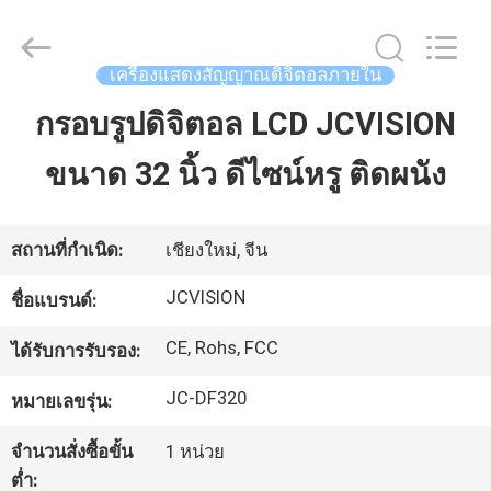
-
2026
Shenzhen
Junction
Interactive
เครื่องแสดงสัญญาณดิจิตอลภายใน
Technology
Co.,
Ltd..
กรอบรูปดิจิตอล LCD JCVISION
บ้าน
All
Rights
Reserved.
ขนาด 32 นิ้ว ดีไซน์หรู ติดผนัง
ผลิตภัณฑ์
สถานที่กำเนิด:
เชียงใหม่, จีน
เกี่ยว
JCVISION
ชื่อแบรนด์:
กับ
CE, Rohs, FCC
ได้รับการรับรอง:
เรา
JC-DF320
หมายเลขรุ่น:
จำนวนสั่งซื้อขั้น
1 หน่วย
ทัวร์
ต่ำ: