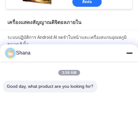
ติดต่อ
เครื่องแสดงสัญญาณดิจิตอลภายใน
ระบบปฏิบัติการ Android AI จดจำใบหน้าและเครื่องสแกนอุณหภูมิ
ขนาด 8 นิ้ว
Shana
Smartboard Rotating Indoor Digital Signage Displays จอสัมผัส
ขนาดจุ
3:59 AM
JCVISION LED Panel TFT 32 นิ้ว ดิจิทัลเมนูจอติดผนัง
Good day, what product are you looking for?
หมวดหมู่ยอดนิยม
ทั้งหมด
จอป้ายดิจิตอล
เครื่องแสดงสัญญาณ
ภายนอก
ดิจิตอลภายใน
จอแสดงผล LCD ผนัง
ไวท์บอร์ดแบบโต้ตอบ