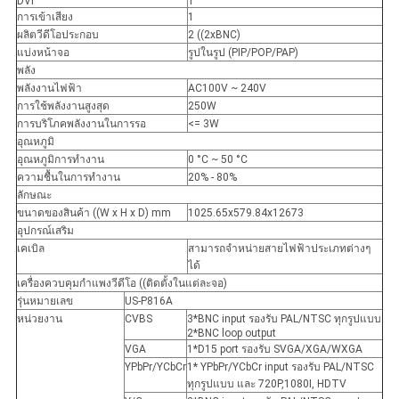
DVI
1
การเข้าเสียง
1
ผลิตวีดีโอประกอบ
2 ((2xBNC)
แบ่งหน้าจอ
รูปในรูป (PIP/POP/PAP)
พลัง
พลังงานไฟฟ้า
AC100V ~ 240V
การใช้พลังงานสูงสุด
250W
การบริโภคพลังงานในการรอ
<= 3W
อุณหภูมิ
อุณหภูมิการทํางาน
0 °C ~ 50 °C
ความชื้นในการทํางาน
20% - 80%
ลักษณะ
ขนาดของสินค้า ((W x H x D) mm
1025.65x579.84x12673
อุปกรณ์เสริม
เคเบิล
สามารถจําหน่ายสายไฟฟ้าประเภทต่างๆ
ได้
เครื่องควบคุมกําแพงวีดีโอ ((ติดตั้งในแต่ละจอ)
รุ่นหมายเลข
US-P816A
หน่วยงาน
CVBS
3*BNC input รองรับ PAL/NTSC ทุกรูปแบบ
2*BNC loop output
VGA
1*D15 port รองรับ SVGA/XGA/WXGA
YPbPr/YCbCr
1* YPbPr/YCbCr input รองรับ PAL/NTSC
ทุกรูปแบบ และ 720P,1080I, HDTV