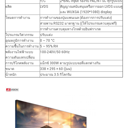
Y/C
2*BNC input รองรับ PAL/NTSC ทุกรูปแบบ
ผลิต
LVDS
สัญญาณสนับสนุนหรือการออก LVDS แบบคู่
และ WUXGA (1920*1080) display
โหมดการทํางาน
การทํางานของปุ่มแพนเนล (ต้องการการปรับแต่ง)
สายพาน RS232 มาตรฐาน ((ให้โปรแกรมควบคุมฟรี)
การทํางานควบคุมทางไกลด้วยอินฟราเรด
โปรแกรมวิศวกรรม
ปรับแต่ง
อุณหภูมิการทํางาน
0 ~ 70 °C
ความชื้นในการทํางาน
5 ~ 95% RH
พลังงานไฟฟ้าแบบ
100-240V/50 60Hz
ความดันแลกเปลี่ยน
การบริโภคพลังงาน
แม็กซ์ 300W ตามรูปแบบจอที่แตกต่างกัน
ขนาด
338 × 295 × 60 ((มม)
น้ําหนัก
ประมาณ 3.5 กิโลกรัม