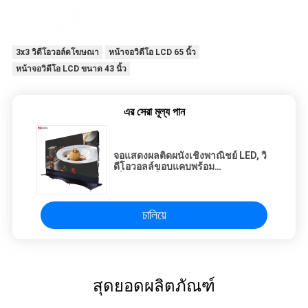
3x3 วิดีโอวอล์ดโฆษณา
หน้าจอวิดีโอ LCD 65 นิ้ว
หน้าจอวิดีโอ LCD ขนาด 43 นิ้ว
এর সেরা মূল্য পান
จอแสดงผลติดผนังเชิงพาณิชย์ LED, วิ
ดีโอวอลล์ขอบแคบพร้อม
รีโมทคอนโทรลอินฟราเรด
চালিয়ে
สุดยอดผลิตภัณฑ์