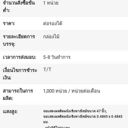
จำนวนสั่งซื้อขั้น
1 หน่วย
โรงงาน
ต่ำ:
ราคา:
ต่อรองได้
ควบคุม
รายละเอียดการ
กล่องไม้
คุณภาพ
บรรจุ:
เวลาการส่งมอบ:
5-8 วันทําการ
ติดต่อ
T/T
เงื่อนไขการชำระ
เรา
เงิน:
สามารถในการ
1,000 หน่วย / หน่วยต่อเดือน
ข่าว
ผลิต:
,
แสงสูง:
จอแสดงผลติดผนังเชิงพาณิชย์ขนาด 47 นิ้ว
จอแสดงผลติดผนังเชิงพาณิชย์ขนาด 0.4845 x 0.4845
ทุก
มม.
,