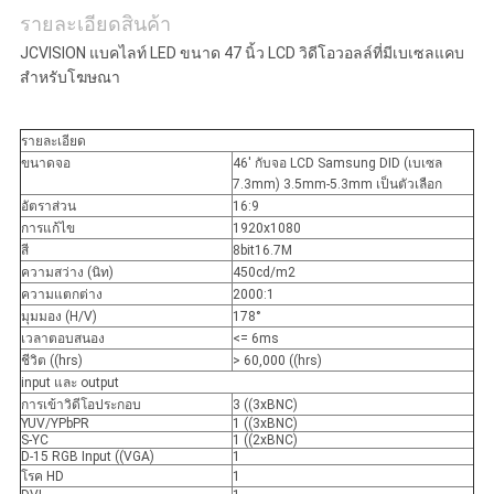
รายละเอียดสินค้า
ส่วน
JCVISION แบคไลท์ LED ขนาด 47 นิ้ว LCD วิดีโอวอลล์ที่มีเบเซลแคบ
ตัว
สําหรับโฆษณา
รายละเอียด
ขนาดจอ
46' กับจอ LCD Samsung DID (เบเซล
7.3mm) 3.5mm-5.3mm เป็นตัวเลือก
อัตราส่วน
16:9
การแก้ไข
1920x1080
สี
8bit16.7M
ความสว่าง (นิท)
450cd/m2
ความแตกต่าง
2000:1
มุมมอง (H/V)
178°
เวลาตอบสนอง
<= 6ms
ชีวิต ((hrs)
> 60,000 ((hrs)
input และ output
การเข้าวิดีโอประกอบ
3 ((3xBNC)
YUV/YPbPR
1 ((3xBNC)
S-YC
1 ((2xBNC)
D-15 RGB Input ((VGA)
1
โรค HD
1