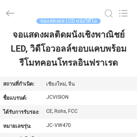
-
2026
Shenzhen
Junction
Interactive
จอแสดงผล LCD ผนังวิดีโอ
Technology
Co.,
Ltd..
จอแสดงผลติดผนังเชิงพาณิชย์
บ้าน
All
Rights
Reserved.
LED, วิดีโอวอลล์ขอบแคบพร้อม
ผลิตภัณฑ์
รีโมทคอนโทรลอินฟราเรด
เกี่ยว
สถานที่กำเนิด:
เชียงใหม่, จีน
กับ
JCVISION
ชื่อแบรนด์:
เรา
CE, Rohs, FCC
ได้รับการรับรอง:
JC-VW470
หมายเลขรุ่น:
ทัวร์