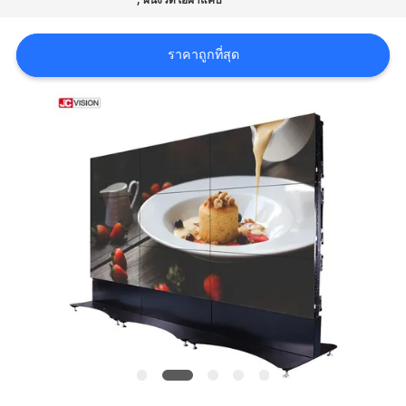
ผนังวิดีโอฝาแคบ
กรณี
ราคาถูกที่สุด
ขอ
อ้าง
แผนผัง
เว็บไซต์
นโยบาย
ความ
เป็น