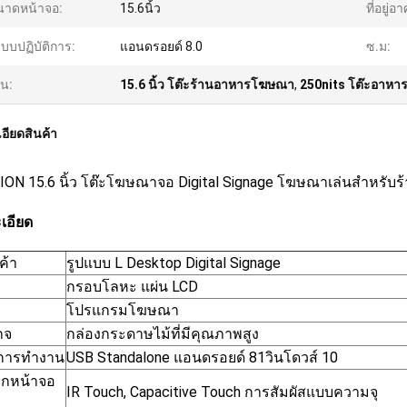
นาดหน้าจอ:
15.6นิ้ว
ที่อยู่อา
บบปฏิบัติการ:
แอนดรอยด์ 8.0
ซ.ม:
้น:
15.6 นิ้ว โต๊ะร้านอาหารโฆษณา
,
250nits โต๊ะอาห
อียดสินค้า
ION 15.6 นิ้ว โต๊ะโฆษณาจอ Digital Signage โฆษณาเล่นสําหรับ
เอียด
นค้า
รูปแบบ L Desktop Digital Signage
กรอบโลหะ แผ่น LCD
โปรแกรมโฆษณา
กจ
กล่องกระดาษไม้ที่มีคุณภาพสูง
การทํางาน
USB Standalone แอนดรอยด์ 81วินโดวส์ 10
ือกหน้าจอ
IR Touch, Capacitive Touch การสัมผัสแบบความจุ