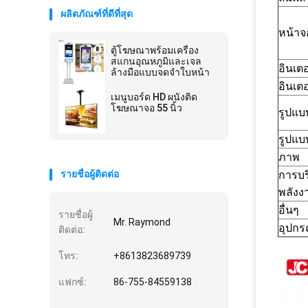
ผลิตภัณฑ์ที่ดีที่สุด
หน้า
ตู้โฆษณาพร้อมเครื่อง
สแกนอุณหภูมิและเจล
อินเตอ
ล้างมือแบบจดจำใบหน้า
อินเต
เมนูบอร์ด HD ผนังติด
โฆษณาจอ 55 นิ้ว
รูปแบ
รูปแบ
ภาพ
รายชื่อผู้ติดต่อ
การบ
พลังง
อื่นๆ
รายชื่อผู้
Mr. Raymond
อุปกร
ติดต่อ:
โทร:
+8613823689739
แฟกซ์:
86-755-84559138