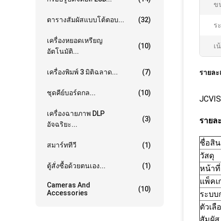
ข
ตารางสัมผัสแบบโต้ตอบ...
(32)
ระ
เครื่องหยอดเหรียญ
(10)
เน
อัตโนมัติ...
เครื่องพิมพ์ 3 มิติฉลาด...
(7)
รายละเ
ชุดคีย์บอร์ดกล...
(10)
JCVIS
เครื่องฉายภาพ DLP
(3)
รายละ
อัจฉริยะ...
ชื่อสิ
สมาร์ททีวี
(1)
วัสดุ
ตู้สั่งซื้อด้วยตนเอง...
(1)
หน้าที่
แพ็คเ
Cameras And
(10)
Accessories
ระบบ
ตัวเล
สัมผัส