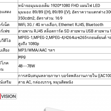
หน้าจอมุมมองเต็ม 1920*1080 FHD แผนไฟ LED
จอแสดง
มุมมอง: 89/89 ((H), 89/89 ((V); อัตราความแตกต่าง:30
350cdm2; อัตราส่วน: 16:9
ร์เน็ต
WiFi; 3G / 4G ทางเลือก; Ethernet RJ45; Bluetooth
อร์เฟซ
สายพาน RJ45 สล็อตการ์ด SD สายพาน USB สายพาน Wi-
MPEG-1,MPEG-2,MPEG-4,H264เอช265รถยนต์ยนต์ ฯล
บวีดีโอ
สูงถึง 1080p
บเสียง
MP3/WMA/AAC ฯลฯ
jepg
ริโภค
48---78W
าน
การสนับสนุนหลายภาษา บอร์ดพลังงานภายใน ((AC10
ณ์เสริม
สาย AC, กล่องบรรจุ, หมุนติดผนัง