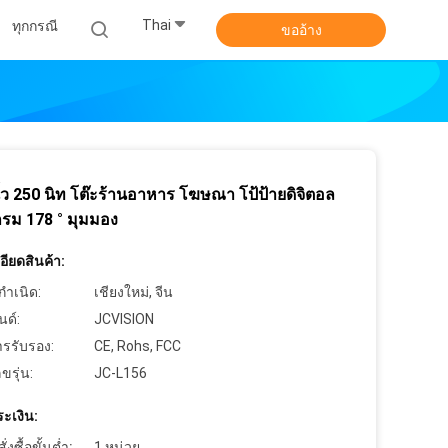
Thai
ทุกกรณี
ขออ้าง
ิ้ว 250 นิท โต๊ะร้านอาหาร โฆษณา โป้ป้ายดิจิตอล
รม 178 ° มุมมอง
ียดสินค้า:
กำเนิด:
เชียงใหม่, จีน
นด์:
JCVISION
ารรับรอง:
CE, Rohs, FCC
ขรุ่น:
JC-L156
ะเงิน:
งซื้อขั้นต่ำ:
1 หน่วย