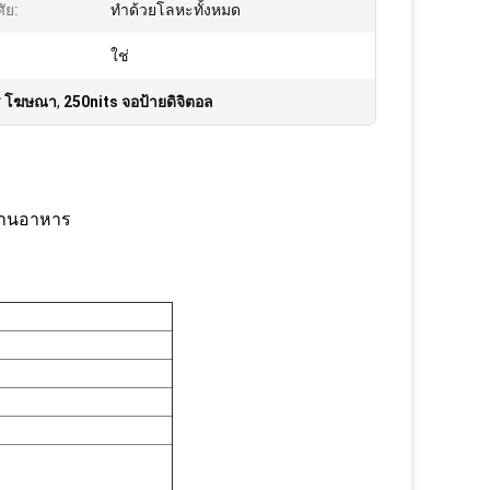
ศัย:
ทำด้วยโลหะทั้งหมด
ใช่
าร โฆษณา
,
250nits จอป้ายดิจิตอล
ร้านอาหาร