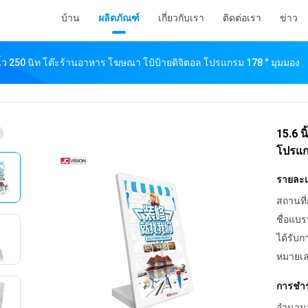
บ้าน
ผลิตภัณฑ์
เกี่ยวกับเรา
ติดต่อเรา
ข่าว
นิ้ว 250 นิท โต๊ะร้านอาหาร โฆษณา โป้ป้ายดิจิตอล โปรแกรม 178 ° มุมมอง
15.6 น
โปรแก
รายละเอ
สถานที่
ชื่อแบร
ได้รับก
หมายเล
การชำร
จำนวนสั่