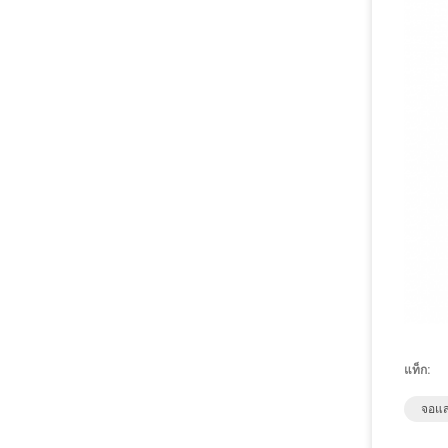
แท็ก:
จอแส