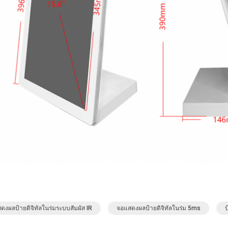
ดงผลป้ายดิจิทัลในร่มระบบสัมผัส IR
จอแสดงผลป้ายดิจิทัลในร่ม 5ms
ป