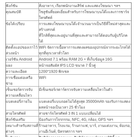
ฟังก์ชัน
สั่งอาหาร, เรียกพนักงานเสิร์ฟ และแสดงโฆษณา ฯลฯ
คุณสมบัติ
โซลูชันที่ยอดเยี่ยมสำหรับการโฆษณาบนโต๊ะและการชาร์จ
โทรศัพท์
ข้อได้เปรียบ
การแสดงโฆษณาบนโต๊ะจำนวนมากเป็นวิธีที่ใหม่ล่าสุดและ
สร้างสรรค์
ที่ใกล้ที่สุดและอยู่นานที่สุดและสามารถโต้ตอบกับผู้บริโภค
ได้
ติดตั้งแอปของเราไว้
WiFi จัดการเนื้อหาการแสดงผลของอุปกรณ์จากระยะไกลได้
ล่วงหน้า
ทุกที่ทุกเวลาทั่วโลก
เวอร์ชัน Android
Android 7.1 พร้อม RAM 2G + ที่เก็บข้อมูล 16G
แผง
หน้าจอสัมผัส IPS LCD ขนาด 7 นิ้วคู่
ความละเอียด
1200*1920 พิกเซล
การเชื่อมต่อเครือ
WiFi
ข่าย
เซ็นเซอร์ตรวจจับ
มีเซ็นเซอร์เรดาร์ตรวจจับความเคลื่อนไหวในตัว
ความเคลื่อนไหว
แบตเตอรี่ภายใน
แบตเตอรี่แบบถอดไม่ได้สูงสุด 35000mAh รองรับการแสดง
ผลหน้าจอเป็นเวลา 25 ชั่วโมง
สายโทรศัพท์
สายชาร์จโทรศัพท์ 3 IN 1 แบบเปลี่ยนได้
ฟังก์ชันเสริม
ป้องกันการโจรกรรม, NFC, 4G, กล้อง, GPS ฯลฯ
เหมาะสำหรับสถานที่
ร้านอาหาร, โรงแรม, ร้านกาแฟ, บาร์, งานแต่งงาน, ห้องรอ,
ต่างๆ
งานอีเว้นท์, นิทรรศการ ฯลฯ