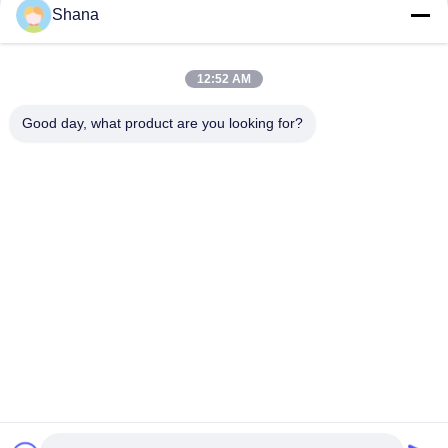
NFC 4G เครื่องชาร์จไร้สาย เมนู แพวเวอร์แบงค์ 7 นิ้ว TFT ในร้าน
Shana
โป้ดิจิตอล
ร้านอาหาร 1080P HD Table Top Digital Signage WiFi แบงก์
12:52 AM
พลังงานคู่ เมนู
Good day, what product are you looking for?
หมวดหมู่ยอดนิยม
ทั้งหมด
จอป้ายดิจิตอล
เครื่องแสดงสัญญาณ
ภายนอก
ดิจิตอลภายใน
จอแสดงผล LCD ผนัง
ไวท์บอร์ดแบบโต้ตอบ
วิดีโอ
อัจฉริยะ
เครื่องสแกนเอกสาร
จอแบนแบบโต้ตอบ
พกพา
แถบยืดจอแสดงผล 
กระดานเขียน LCD
LCD