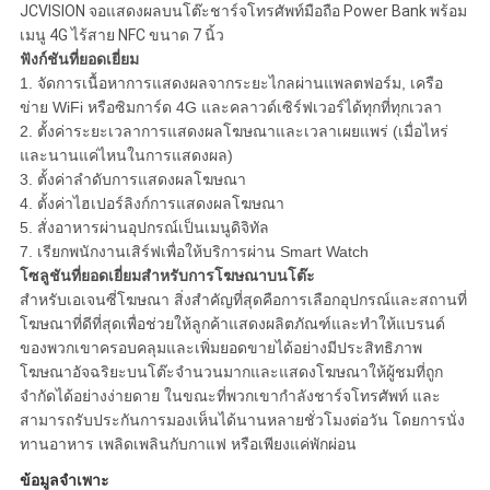
JCVISION จอแสดงผลบนโต๊ะชาร์จโทรศัพท์มือถือ Power Bank พร้อม
ส่วน
เมนู 4G ไร้สาย NFC ขนาด 7 นิ้ว
ฟังก์ชันที่ยอดเยี่ยม
ตัว
1. จัดการเนื้อหาการแสดงผลจากระยะไกลผ่านแพลตฟอร์ม, เครือ
ข่าย WiFi หรือซิมการ์ด 4G และคลาวด์เซิร์ฟเวอร์ได้ทุกที่ทุกเวลา
2. ตั้งค่าระยะเวลาการแสดงผลโฆษณาและเวลาเผยแพร่ (เมื่อไหร่
และนานแค่ไหนในการแสดงผล)
3. ตั้งค่าลำดับการแสดงผลโฆษณา
4. ตั้งค่าไฮเปอร์ลิงก์การแสดงผลโฆษณา
5. สั่งอาหารผ่านอุปกรณ์เป็นเมนูดิจิทัล
7. เรียกพนักงานเสิร์ฟเพื่อให้บริการผ่าน Smart Watch
โซลูชันที่ยอดเยี่ยมสำหรับการโฆษณาบนโต๊ะ
สำหรับเอเจนซี่โฆษณา สิ่งสำคัญที่สุดคือการเลือกอุปกรณ์และสถานที่
โฆษณาที่ดีที่สุดเพื่อช่วยให้ลูกค้าแสดงผลิตภัณฑ์และทำให้แบรนด์
ของพวกเขาครอบคลุมและเพิ่มยอดขายได้อย่างมีประสิทธิภาพ
โฆษณาอัจฉริยะบนโต๊ะจำนวนมากและแสดงโฆษณาให้ผู้ชมที่ถูก
จำกัดได้อย่างง่ายดาย ในขณะที่พวกเขากำลังชาร์จโทรศัพท์ และ
สามารถรับประกันการมองเห็นได้นานหลายชั่วโมงต่อวัน โดยการนั่ง
ทานอาหาร เพลิดเพลินกับกาแฟ หรือเพียงแค่พักผ่อน
ข้อมูลจำเพาะ