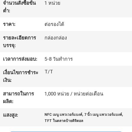
จำนวนสั่งซื้อขั้น
1 หน่วย
โรงงาน
ต่ำ:
ราคา:
ต่อรองได้
ควบคุม
รายละเอียดการ
กล่องกล่อง
คุณภาพ
บรรจุ:
เวลาการส่งมอบ:
5-8 วันทําการ
ติดต่อ
T/T
เงื่อนไขการชำระ
เรา
เงิน:
สามารถในการ
1,000 หน่วย / หน่วยต่อเดือน
ข่าว
ผลิต:
,
,
แสงสูง:
NFC เมนู แพวเวอร์แบงค์
7 นิ้ว เมนู แพวเวอร์แบงค์
TFT ในตลาดป้ายดิจิตอล
ทุก