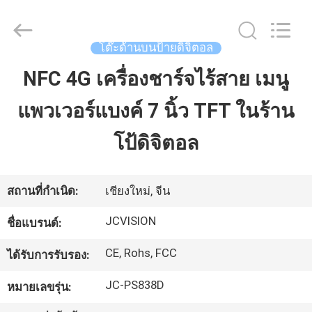
-
2026
Shenzhen
Junction
Interactive
โต๊ะด้านบนป้ายดิจิตอล
Technology
Co.,
Ltd..
NFC 4G เครื่องชาร์จไร้สาย เมนู
บ้าน
All
Rights
Reserved.
แพวเวอร์แบงค์ 7 นิ้ว TFT ในร้าน
ผลิตภัณฑ์
โป้ดิจิตอล
เกี่ยว
สถานที่กำเนิด:
เชียงใหม่, จีน
กับ
JCVISION
ชื่อแบรนด์:
เรา
CE, Rohs, FCC
ได้รับการรับรอง:
JC-PS838D
หมายเลขรุ่น:
ทัวร์