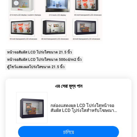
หน้าจอสัมผัส LCD โปร่งใสขนาด 21.5 นิ้ว
หน้าจอสัมผัส LCD โปร่งใสขนาด 500cd/m2 นิ้ว
ตู้โชว์แสดงผลโปร่งใสขนาด 21.5 นิ้ว
এর সেরা মূল্য পান
กล่องแสดงผล LCD โปร่งใสหน้าจอ
สัมผัส LCD โปร่งใสสำหรับโฆษณา
ขนาด 21.5 นิ้ว
চালিয়ে