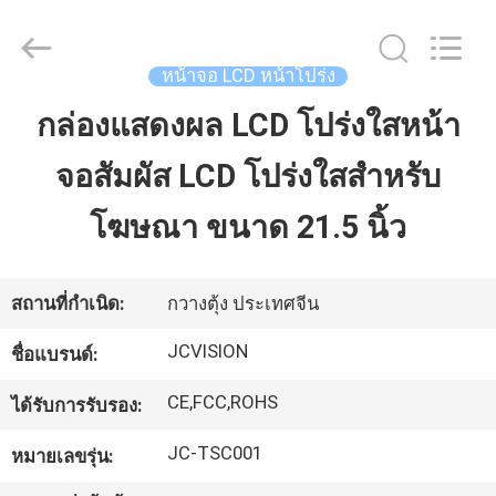
-
2026
Shenzhen
Junction
Interactive
หน้าจอ LCD หน้าโปร่ง
Technology
Co.,
Ltd..
กล่องแสดงผล LCD โปร่งใสหน้า
บ้าน
All
Rights
Reserved.
จอสัมผัส LCD โปร่งใสสำหรับ
ผลิตภัณฑ์
โฆษณา ขนาด 21.5 นิ้ว
เกี่ยว
สถานที่กำเนิด:
กวางตุ้ง ประเทศจีน
กับ
JCVISION
ชื่อแบรนด์:
เรา
CE,FCC,ROHS
ได้รับการรับรอง:
JC-TSC001
หมายเลขรุ่น:
ทัวร์