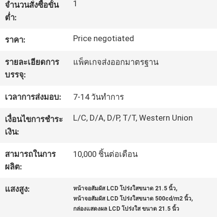
1
จำนวนสั่งซื้อขั้น
โรงงาน
ต่ำ:
Price negotiated
ราคา:
ควบคุม
รายละเอียดการ
แพ็คเกจส่งออกมาตรฐาน
คุณภาพ
บรรจุ:
เวลาการส่งมอบ:
7-14 วันทำการ
ติดต่อ
L/C, D/A, D/P, T/T, Western Union
เงื่อนไขการชำระ
เรา
เงิน:
สามารถในการ
10,000 ชิ้นต่อเดือน
ข่าว
ผลิต:
,
แสงสูง:
หน้าจอสัมผัส LCD โปร่งใสขนาด 21.5 นิ้ว
,
หน้าจอสัมผัส LCD โปร่งใสขนาด 500cd/m2 นิ้ว
ทุก
กล่องแสดงผล LCD โปร่งใส ขนาด 21.5 นิ้ว