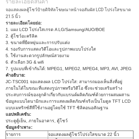
รายละเอียดสินค้า
ส่วน
จอแสดงผลตู้โชว์ป้ายดิจิทัลโฆษณาหน้าจอสัมผัส LCD โปร่งใสขนาด
21.5 นิ้ว
ตัว
รายละเอียดโดยย่อ:
1. แผง LCD โปร่งใสเกรด A LG/Samsung/AUO/BOE
2. ตู้โชว์อะคริลิค
3. ขนาดที่ยืดหยุ่นและการปรับแต่ง
4. รองรับการแสดงวิดีโอและรูปภาพแบบโปร่งใส
5. ใช้งานสะดวกรูปลักษณ์สวยงาม
6. ตัวเลือก 3G & wifi
7. รูปแบบที่เข้ากันได้: MPEG1, MPEG2, MPEG4, MP3, AVI, JPEG
คำอธิบาย:
JC-TSC001 จอแสดงผล LCD โปร่งใส: สามารถมองเห็นสิ่งที่อยู่
ภายในได้ในขณะที่แสดงรูปภาพหรือวิดีโอ ซึ่งจะช่วยเสริมสร้าง
ประสบการณ์ของลูกค้าเกี่ยวกับแบรนด์ผลิตภัณฑ์ด้วยการผสมผสาน
ข้อมูลแบบไดนามิกและการแสดงผลิตภัณฑ์จริง
เป็นโมดูล TFT LCD
แบบเมทริกซ์สีที่ใช้งานอยู่โดยใช้ TFT ซิลิคอนอสัณฐาน
แอปพลิเคชัน:
ประตูตู้เย็น, ภายในอาคาร, ตู้โชว์
ข้อมูลจำเพาะ:
รายการ
จอแสดงผลตู้โชว์โปร่งใสขนาด 22 นิ้ว