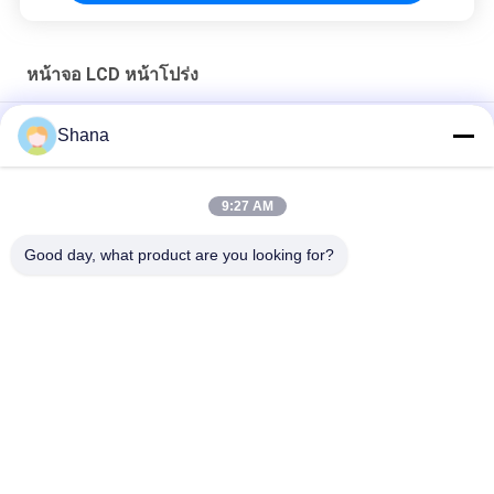
หน้าจอ LCD หน้าโปร่ง
ตู้แสดงป้ายดิจิทัลแบบตั้งพื้น Super Slim พร้อมจอแสดงผลคู่
Shana
ป้ายดิจิทัลตั้งพื้นพร้อมหน้าจอ LCD โปร่งใส Android 5.1
9:27 AM
หน้าต่าง 49 นิ้ว Digital Signage ติดจอโฆษณาด้านสอง
Good day, what product are you looking for?
หมวดหมู่ยอดนิยม
ทั้งหมด
จอป้ายดิจิตอล
เครื่องแสดงสัญญาณ
ภายนอก
ดิจิตอลภายใน
จอแสดงผล LCD ผนัง
ไวท์บอร์ดแบบโต้ตอบ
วิดีโอ
อัจฉริยะ
เครื่องสแกนเอกสาร