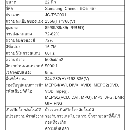
ขนาด
22 นิ้ว
ยี่ห้อ
Samsung, Chimei, BOE ฯลฯ
ประเภท
JC-TSC001
ความละเอียดของแผง
1366(H) *768(V)
มุมมอง
89/89/89/89(L/R/U/D)
การส่งผ่านแสง
72-82%
ความอิ่มตัวของสี
72%
สีที่แสดง
16.7M
ความถี่ในการสแกน
60Hz
ความสว่าง
500cd/m2
อัตราส่วนคอนทราสต์
5000:1
เวลาตอบสนอง
8ms
พื้นที่ใช้งาน
344.232(H) *193.536(V)
รองรับรูปแบบการเข้า
MEPG4(AVI, DIVX, XVID), MEPG2(DVD,
รหัสเสียง/วิดีโอ
VOB, mpeg),
MEPG1(VCD, DAT, MPG), MP3, JPG, BMP,
GIF, PNG
เปิด/ปิดโดยอัตโนมัติ
ตั้งเวลาเปิด/ปิดโดยอัตโนมัติ
หน่วยความจำพลังงาน
รองรับการเล่นโปรแกรมซ้ำจากเวลาที่ตั้งไว้
ก่อนที่จะเกิด
ความล้มเหลว