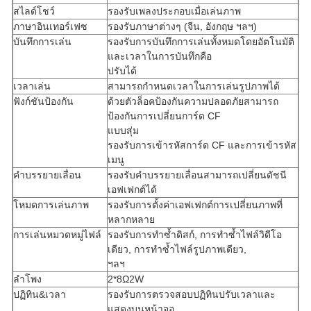
สไลด์โชว์
รองรับเพลงประกอบเมื่อเล่นภาพ
ภาษาอินเทอร์เฟซ
รองรับภาษาต่างๆ (จีน, อังกฤษ ฯลฯ)
บันทึกการเล่น
รองรับการบันทึกการเล่นทั้งหมดโดยอัตโนมัติ
และเวลาในการบันทึกคือ
ปรับได้
เวลาเล่น
สามารถกำหนดเวลาในการเล่นรูปภาพได้
ฟังก์ชันป้องกัน
ด้วยตัวล็อคป้องกันความปลอดภัยสามารถ
ป้องกันการเปลี่ยนการ์ด CF
แบบสุ่ม
รองรับการเข้ารหัสการ์ด CF และการเข้ารหัส
เมนู
คำบรรยายเลื่อน
รองรับคำบรรยายเลื่อนสามารถเปลี่ยนดัชนี
เอฟเฟกต์ได้
โหมดการเล่นภาพ
รองรับการตั้งค่าเอฟเฟกต์การเปลี่ยนภาพที่
หลากหลาย
การเล่นหมวดหมู่ไฟล์
รองรับการทำซ้ำดิสก์, การทำซ้ำไฟล์วิดีโอ
เดียว, การทำซ้ำไฟล์รูปภาพเดียว,
ฯลฯ
ลำโพง
2*8Ω2W
ปฏิทิน&เวลา
รองรับการตรวจสอบปฏิทินปรับเวลาและ
แสดงบนหน้าจอ