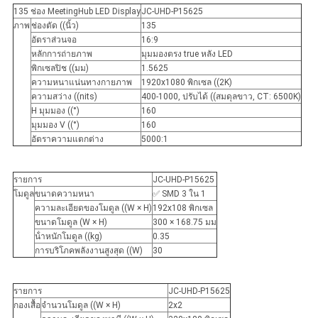
135 ช่อง MeetingHub LED Display
JC-UHD-P15625
ภาพ
ช่องตัด ((นิ้ว)
135
อัตราส่วนจอ
16:9
หลักการถ่ายภาพ
มุมมองตรง true หลัง LED
พิกเซลปิช ((มม)
1.5625
ความหนาแน่นทางกายภาพ
1920x1080 พิกเซล ((2K)
ความสว่าง ((nits)
400-1000, ปรับได้ ((สมดุลขาว, CT: 6500K)
H มุมมอง ((°)
160
มุมมอง V ((°)
160
อัตราความแตกต่าง
5000:1
รายการ
JC-UHD-P15625
โมดูล
ขนาดความหนา
✅ SMD 3 ใน 1
ความละเอียดของโมดูล ((W × H)
192x108 พิกเซล
ขนาดโมดูล (W × H)
300 × 168.75 มม
น้ําหนักโมดูล ((kg)
0.35
การบริโภคพลังงานสูงสุด ((W)
30
รายการ
JC-UHD-P15625
กองเสื้อ
จํานวนโมดูล ((W × H)
2x2