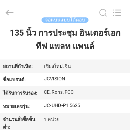
-
2026
Shenzhen
Junction
Interactive
จอแบนแบบโต้ตอบ
Technology
Co.,
Ltd..
135 นิ้ว การประชุม อินเตอร์เอก
บ้าน
All
Rights
Reserved.
ทีฟ แพลท แพนล์
ผลิตภัณฑ์
สถานที่กำเนิด:
เชียงใหม่, จีน
เกี่ยว
JCVISION
ชื่อแบรนด์:
กับ
CE, Rohs, FCC
ได้รับการรับรอง:
เรา
JC-UHD-P1.5625
หมายเลขรุ่น:
จำนวนสั่งซื้อขั้น
1 หน่วย
ทัวร์
ต่ำ: