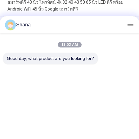
สมาร์ททีวี 43 นิ้ว โทรทัศน์ 4k 32 40 43 50 65 นิ้ว LED ทีวี พร้อม
Android WiFi 45 นิ้ว Google สมาร์ททีวี
จีซีวิชั่น ทัช อินเตอร์เอ็กเตอร์แอคทีฟ แผ่นจอแผ่น อินเตอร์เอ็กเตอร์
Shana
แอคทีฟ ไวท์บอร์ด 55"
JCVISION 27" กระเป๋าสตางค์ มอนิเตอร์จอสัมผัส Android 12
11:02 AM
System กระเป๋าสตางค์จอฉลาด
Good day, what product are you looking for?
หมวดหมู่ยอดนิยม
ทั้งหมด
จอป้ายดิจิตอล
เครื่องแสดงสัญญาณ
ภายนอก
ดิจิตอลภายใน
จอแสดงผล LCD ผนัง
ไวท์บอร์ดแบบโต้ตอบ
วิดีโอ
อัจฉริยะ
เครื่องสแกนเอกสาร
จอแบนแบบโต้ตอบ
พกพา