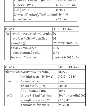
ความละเอียดของพานี ((W × H)
320x180 พิกเซล
ขนาดแผ่น (W × H)
600 × 337.5 มม.
พื้นที่ตู้ ((m2)
0.2025
น้ําหนัก ((กิโลกรัม/ตู้;กิโลกรัม/แผ่น)
5.56; 145
ความเรียบง่าย
≤0.2mm
รายการ
JC-UHD-P15625
เลือก
การปรับความสว่างสําหรับจุดเดียว
ใช่
การปรับระดับสีสําหรับจุดเดียว
ใช่
อุณหภูมิสี ((K)
3200?? 9300ปรับได้
ความเหมือนกันของสี
< 3%
ความสว่างแบบเดียวกัน
≥97%
โครงการแก้ไข anti-Y
ภายใน ± 0.003Cx,Cy
รายการ
JC-UHD-P15625
อิเล็กทรอนิกส์
Ave ((W/กระเป๋า;W/m2)
55;270
การให้พลังงาน ((50-60Hz)
AC85 ~ 264V
กระบวนการ
โหมดการขับรถ
เสมอ
ความถี่การซ้ํา ((Hz)
50&60
อัตราการอัพเดท ((Hz)
3840
การใช้
ค่าประจําชีวิตทั่วไป ((hrs)
50หมื่นแปดหมื่น0000
อุณหภูมิการทํางาน ((°C)
- 10 ¢ 40
อุณหภูมิการเก็บรักษา ((°C)
-20 ¢ 60