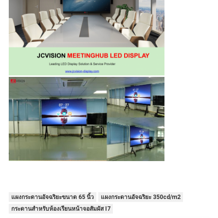
แผงกระดานอัจฉริยะขนาด 65 นิ้ว
แผงกระดานอัจฉริยะ 350cd/m2
กระดานสำหรับห้องเรียนหน้าจอสัมผัส I7