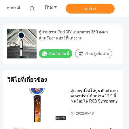
Thai
ทุกกรณี
ขออ้าง
ตู้ถ่ายภาพ iPad DIY แบบพกพา 360 องศา
สำหรับงานปาร์ตี้แต่งงาน
ติดต่อตอนนี้
เรียนรู้เพิ่มเติม
วิดีโอที่เกี่ยวข้อง
ตู้ถ่ายรูปโฟโต้บูธ iPad แบบ
พกพาปรับได้ ขนาด 12.9 นิ้
ว พร้อมไฟ RGB Symphony
DIY สมาธิกระจก
2022-05-18
00:29