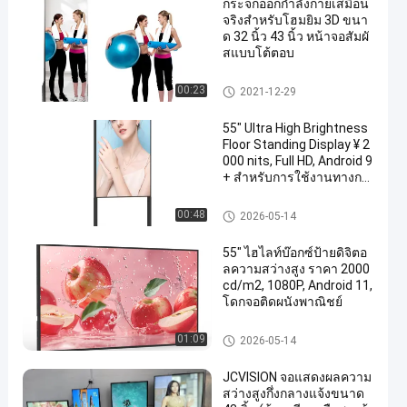
กระจกออกกำลังกายเสมือน
จริงสำหรับโฮมยิม 3D ขนา
ด 32 นิ้ว 43 นิ้ว หน้าจอสัมผั
สแบบโต้ตอบ
DIY สมาธิกระจก
00:23
2021-12-29
55" Ultra High Brightness
Floor Standing Display ¥ 2
000 nits, Full HD, Android 9
+ สําหรับการใช้งานทางกา
รค้า
จอป้ายดิจิตอลภายนอก
00:48
2026-05-14
55" ไฮไลท์บ๊อกซ์ป้ายดิจิตอ
ลความสว่างสูง ราคา 2000
cd/m2, 1080P, Android 11,
โดกจอติดผนังพาณิชย์
จอป้ายดิจิตอลภายนอก
01:09
2026-05-14
JCVISION จอแสดงผลความ
สว่างสูงกึ่งกลางแจ้งขนาด