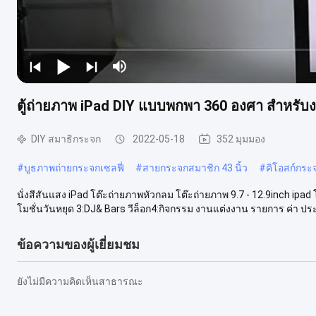
ตู้ถ่ายภาพ iPad DIY แบบพกพา 360 องศา สำหรับง
DIY สมาธิกระจก
2022-05-18
352 มุมมอง
#
บูธภาพถ่ายกระจกเซลฟี่
#
สายกระจกสมาชิก 43 นิ้ว
#
คิโอสก์กร
นั่งสีสันแสง iPad โต๊ะถ่ายภาพหัวกลม โต๊ะถ่ายภาพ 9.7 - 12.9inch ipa
โมชั่นวันหยุด 3:DJ& Bars วีล็อก4:กิจกรรม งานแต่งงาน รายการ ค่า ประเ
ข้อความของผู้เยี่ยมชม
ยังไม่มีความคิดเห็นสาธารณะ